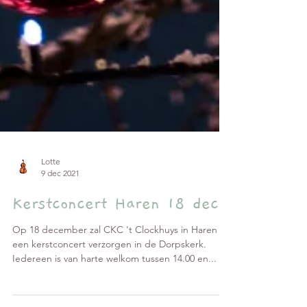
Lotte
9 dec 2021
Kerstconcert Haren 18 dec
Op 18 december zal CKC 't Clockhuys in Haren
een kerstconcert verzorgen in de Dorpskerk.
Iedereen is van harte welkom tussen 14.00 en...