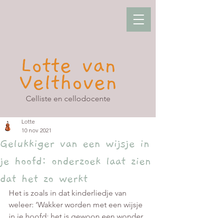
Lotte van
Velthoven
Celliste en cellodocente
Lotte
10 nov 2021
Gelukkiger van een wijsje in
je hoofd: onderzoek laat zien
dat het zo werkt
Het is zoals in dat kinderliedje van 
weleer: ‘Wakker worden met een wijsje 
in je hoofd: het is gewoon een wonder, 